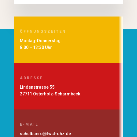
ÖFFNUNGSZEITEN
Montag-Donnerstag:
8.00 – 13:30 Uhr
ADRESSE
Lindenstrasse 55
27711 Osterholz-Scharmbeck
E-MAIL
schulbuero@fwsl-ohz.de