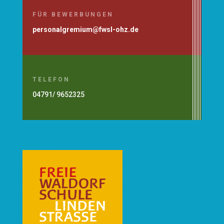
FÜR BEWERBUNGEN
personalgremium@fwsl-ohz.de
TELEFON
04791/ 9652325